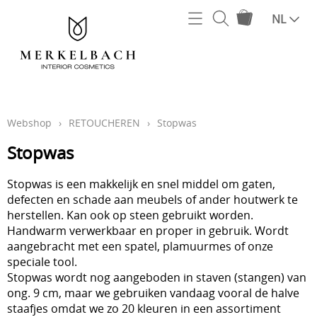
Home
NL
Webshop
TERPENTIJNWAS
Verzending
AFWERKEN
Contact
Webshop
›
RETOUCHEREN
›
Stopwas
BEITSEN
Stopwas
Mijn account
GEREEDSCHAP
Stopwas is een makkelijk en snel middel om gaten,
RETOUCHEREN
defecten en schade aan meubels of ander houtwerk te
herstellen. Kan ook op steen gebruikt worden.
POLITOER
Handwarm verwerkbaar en proper in gebruik. Wordt
aangebracht met een spatel, plamuurmes of onze
GRONDSTOFFEN
speciale tool.
Stopwas wordt nog aangeboden in staven (stangen) van
ong. 9 cm, maar we gebruiken vandaag vooral de halve
staafjes omdat we zo 20 kleuren in een assortiment