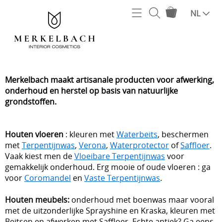
Home
NL
Webshop
TERPENTIJNWAS
Verzending
AFWERKEN
Merkelbach maakt artisanale producten voor afwerking,
Contact
onderhoud en herstel op basis van natuurlijke
BEITSEN
grondstoffen.
Mijn account
GEREEDSCHAP
Houten vloeren
: kleuren met
Waterbeits
, beschermen
RETOUCHEREN
met
Terpentijnwas
,
Verona
,
Waterprotector
of
Saffloer
.
Vaak kiest men de
Vloeibare Terpentijnwas
voor
POLITOER
gemakkelijk onderhoud. Erg mooie of oude vloeren : ga
voor
Coromandel
en
Vaste Terpentijnwas
.
GRONDSTOFFEN
Houten meubels:
onderhoud met boenwas maar vooral
met de uitzonderlijke Sprayshine en Kraska, kleuren met
Beitsen en afwerken met Saffloer. Echte antiek? Ga eens